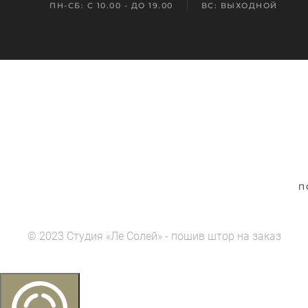
ПН-СБ: С 10.00 - ДО 19.00
ВС: ВЫХОДНОЙ
П
© 2023
Студия «Ле Солей» - пошив штор на заказ